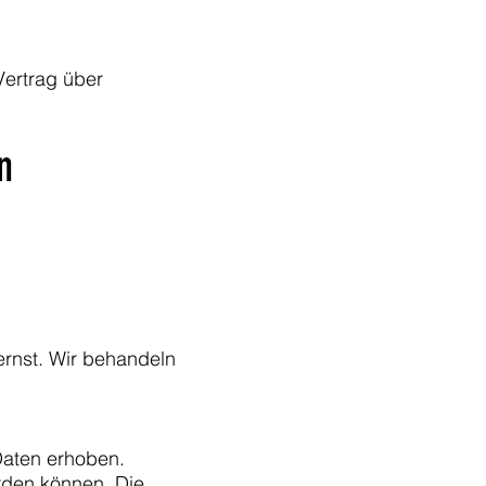
Vertrag über
n
ernst. Wir behandeln
n
aten erhoben.
rden können. Die