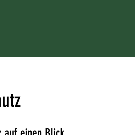
DUDO SAFARIC
Snauwaert Sale
Über
utz
 auf einen Blick