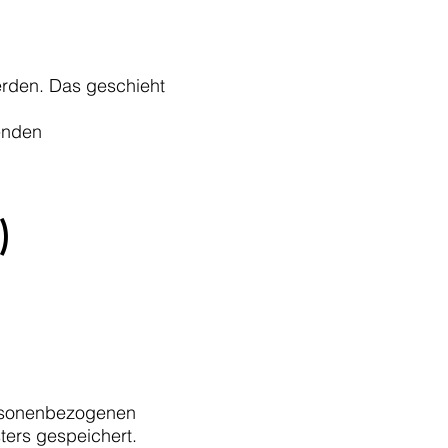
erden. Das geschieht
genden
)
personenbezogenen
ters gespeichert.